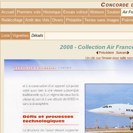
Concorde 
Accueil
Premiers vols
Historique
Essais vol/sol
Moteurs
Soutien
Air F
Redécollage
Arrêt des Vols
Divers
Philatélie
Textes sans images
Poèm
Liste
Vignettes
Détails
2008 - Collection Air Franc
Précédent
Suivant
Un clic sur l'image pour taille no