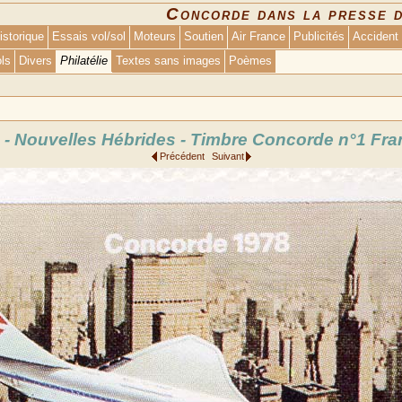
Concorde dans la presse 
istorique
Essais vol/sol
Moteurs
Soutien
Air France
Publicités
Accident
ols
Divers
Philatélie
Textes sans images
Poèmes
 - Nouvelles Hébrides - Timbre Concorde n°1 Fra
Précédent
Suivant