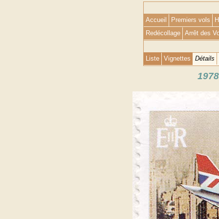
Accueil
Premiers vols
H
Redécollage
Arrêt des V
Liste
Vignettes
Détails
1978