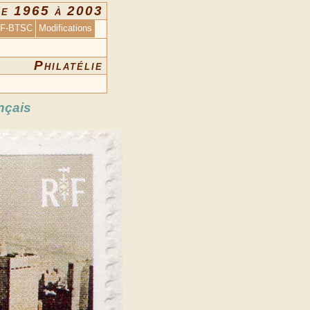
de 1965 à 2003
 F-BTSC
Modifications
Philatélie
nçais