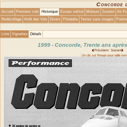
Concorde 
Accueil
Premiers vols
Historique
Essais vol/sol
Moteurs
Soutien
Air F
Redécollage
Arrêt des Vols
Divers
Philatélie
Textes sans images
Poèm
Liste
Vignettes
Détails
1999 - Concorde, Trente ans après
Précédent
Suivant
Un clic sur l'image pour taille no