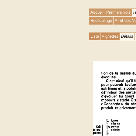
Accueil
Premiers vols
H
Redécollage
Arrêt des V
Liste
Vignettes
Détails