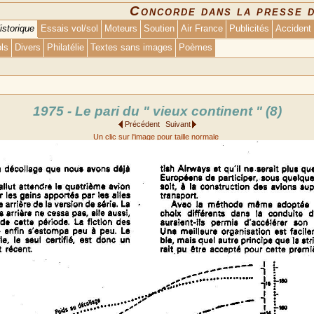
Concorde dans la presse 
istorique
Essais vol/sol
Moteurs
Soutien
Air France
Publicités
Accident
ols
Divers
Philatélie
Textes sans images
Poèmes
1975 - Le pari du " vieux continent " (8)
Précédent
Suivant
Un clic sur l'image pour taille normale